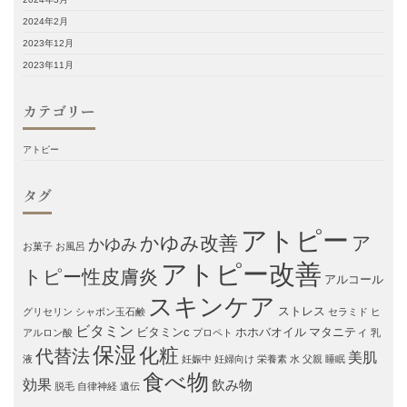
2024年2月
2023年12月
2023年11月
カテゴリー
アトピー
タグ
アトピー
かゆみ改善
ア
かゆみ
お菓子
お風呂
アトピー改善
トピー性皮膚炎
アルコール
スキンケア
ストレス
グリセリン
シャボン玉石鹸
セラミド
ヒ
ビタミン
ビタミンc
ホホバオイル
マタニティ
アルロン酸
プロペト
乳
保湿
化粧
代替法
美肌
液
妊娠中
妊婦向け
栄養素
水
父親
睡眠
食べ物
効果
飲み物
脱毛
自律神経
遺伝