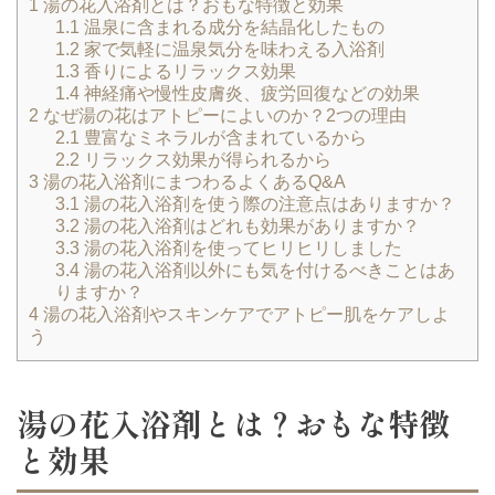
1
湯の花入浴剤とは？おもな特徴と効果
1.1
温泉に含まれる成分を結晶化したもの
1.2
家で気軽に温泉気分を味わえる入浴剤
1.3
香りによるリラックス効果
1.4
神経痛や慢性皮膚炎、疲労回復などの効果
2
なぜ湯の花はアトピーによいのか？2つの理由
2.1
豊富なミネラルが含まれているから
2.2
リラックス効果が得られるから
3
湯の花入浴剤にまつわるよくあるQ&A
3.1
湯の花入浴剤を使う際の注意点はありますか？
3.2
湯の花入浴剤はどれも効果がありますか？
3.3
湯の花入浴剤を使ってヒリヒリしました
3.4
湯の花入浴剤以外にも気を付けるべきことはあ
りますか？
4
湯の花入浴剤やスキンケアでアトピー肌をケアしよ
う
湯の花入浴剤とは？おもな特徴
と効果