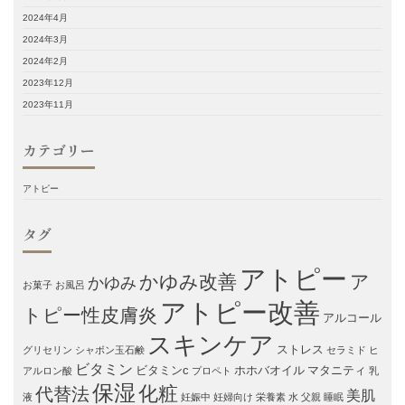
2024年4月
2024年3月
2024年2月
2023年12月
2023年11月
カテゴリー
アトピー
タグ
アトピー
かゆみ改善
ア
かゆみ
お菓子
お風呂
アトピー改善
トピー性皮膚炎
アルコール
スキンケア
ストレス
グリセリン
シャボン玉石鹸
セラミド
ヒ
ビタミン
ビタミンc
ホホバオイル
マタニティ
アルロン酸
プロペト
乳
保湿
化粧
代替法
美肌
液
妊娠中
妊婦向け
栄養素
水
父親
睡眠