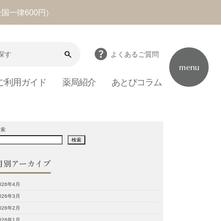
全国一律600円）
help
search
よくあるご質問
menu
ご利用ガイド
薬局紹介
あとぴコラム
検索
検索
月別アーカイブ
026年4月
026年3月
026年2月
026年1月