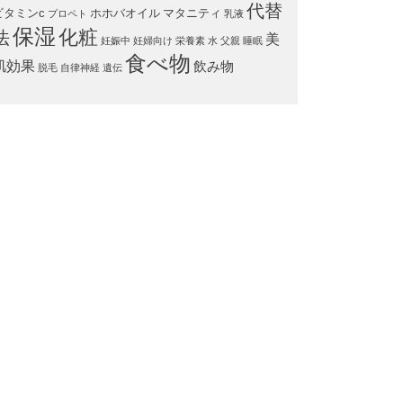
代替
ビタミンc
ホホバオイル
マタニティ
プロペト
乳液
保湿
化粧
法
美
妊娠中
妊婦向け
栄養素
水
父親
睡眠
食べ物
肌効果
飲み物
脱毛
自律神経
遺伝