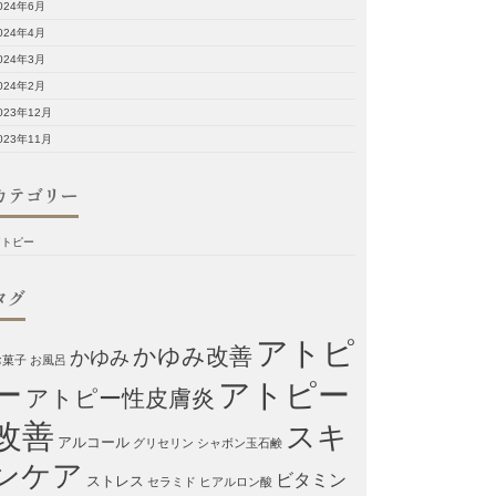
024年6月
024年4月
024年3月
024年2月
023年12月
023年11月
カテゴリー
アトピー
タグ
アトピ
かゆみ改善
かゆみ
お菓子
お風呂
ー
アトピー
アトピー性皮膚炎
改善
スキ
アルコール
グリセリン
シャボン玉石鹸
ンケア
ビタミン
ストレス
セラミド
ヒアルロン酸